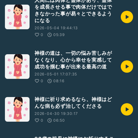
人間には肉体と霊体があり、霊体
を成長させる事で肉体だけではで
きなかった事が易々とできるよう
になる
2026-05-04 19:44:13
0
05:39
神様の道は、一切の悩み苦しみが
なくなり、心から幸せを実感して
成功を掴む事が出来る最高の道
2026-05-01 17:07:35
0
08:16
神様に祈り求めるなら、神様はど
んな病も必ず治してくださる
2026-04-30 19:30:17
0
06:50