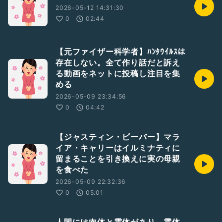
2026-05-12 14:31:30
0
02:44
【元ファイザー科学者】ﾊﾝﾀｳｲﾙｽは
存在しない。全て作り話だと訴え
る動画をネットに投稿し注目を集
める
2026-05-09 23:34:56
0
04:42
【ジャスティン・ビーバー】マラ
イア・キャリーはイルミナティに
留まることを引き換えに実の母親
を食べた
2026-05-09 22:32:36
0
05:01