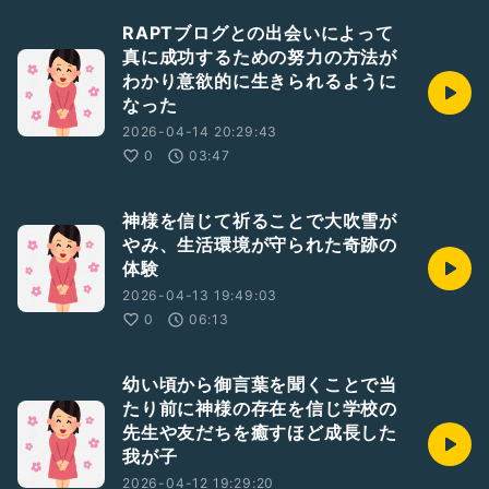
RAPTブログとの出会いによって
真に成功するための努力の方法が
わかり意欲的に生きられるように
なった
2026-04-14 20:29:43
0
03:47
神様を信じて祈ることで大吹雪が
やみ、生活環境が守られた奇跡の
体験
2026-04-13 19:49:03
0
06:13
幼い頃から御言葉を聞くことで当
たり前に神様の存在を信じ学校の
先生や友だちを癒すほど成長した
我が子
2026-04-12 19:29:20