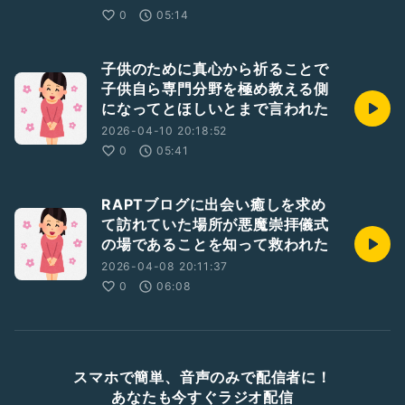
0
05:14
子供のために真心から祈ることで
子供自ら専門分野を極め教える側
になってとほしいとまで言われた
2026-04-10 20:18:52
0
05:41
RAPTブログに出会い癒しを求め
て訪れていた場所が悪魔崇拝儀式
の場であることを知って救われた
2026-04-08 20:11:37
0
06:08
スマホで簡単、音声のみで配信者に！
あなたも今すぐラジオ配信