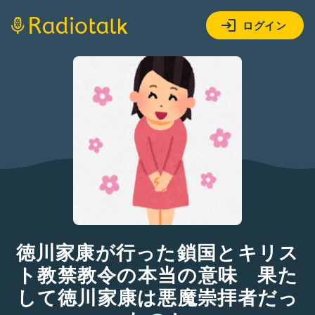
ログイン
徳川家康が行った鎖国とキリス
ト教禁教令の本当の意味 果た
して徳川家康は悪魔崇拝者だっ