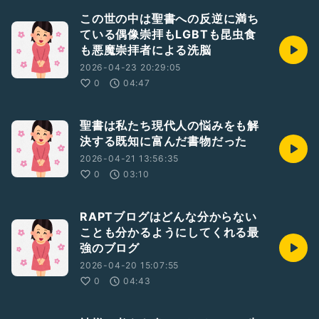
この世の中は聖書への反逆に満ち
ている偶像崇拝もLGBTも昆虫食
も悪魔崇拝者による洗脳
2026-04-23 20:29:05
0
04:47
聖書は私たち現代人の悩みをも解
決する既知に富んだ書物だった
2026-04-21 13:56:35
0
03:10
RAPTブログはどんな分からない
ことも分かるようにしてくれる最
強のブログ
2026-04-20 15:07:55
0
04:43