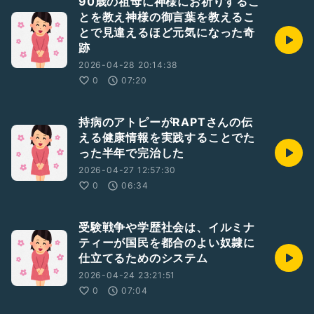
90歳の祖母に神様にお祈りするこ
とを教え神様の御言葉を教えるこ
とで見違えるほど元気になった奇
跡
2026-04-28 20:14:38
0
07:20
持病のアトピーがRAPTさんの伝
える健康情報を実践することでた
った半年で完治した
2026-04-27 12:57:30
0
06:34
受験戦争や学歴社会は、イルミナ
ティーが国民を都合のよい奴隷に
仕立てるためのシステム
2026-04-24 23:21:51
0
07:04