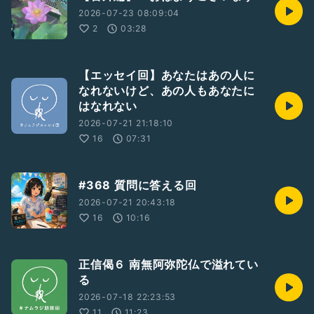
2026-07-23 08:09:04
2
03:28
【エッセイ回】あなたはあの人に
なれないけど、あの人もあなたに
はなれない
2026-07-21 21:18:10
16
07:31
#368 質問に答える回
2026-07-21 20:43:18
16
10:16
正信偈６ 南無阿弥陀仏で溢れてい
る
2026-07-18 22:23:53
11
11:23