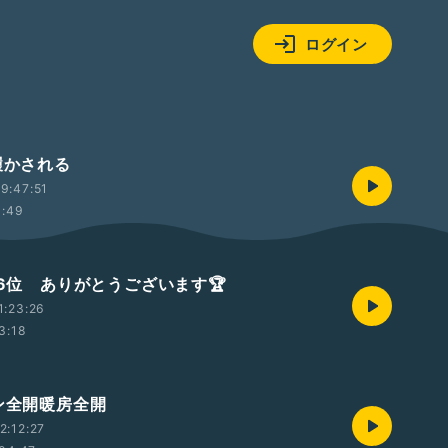
ログイン
履かされる
9:47:51
1:49
門6位 ありがとうございます🏆
1:23:26
3:18
コン全開暖房全開
2:12:27