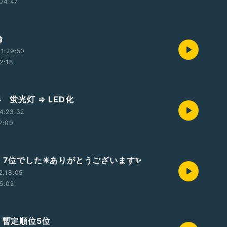
04:47
論
1:29:50
2:18
器 蛍光灯 ⇒ LED化
4:23:32
2:00
門 7位でした✴️ありがとうございます✨
2:18:05
5:02
門 暫定順位5位