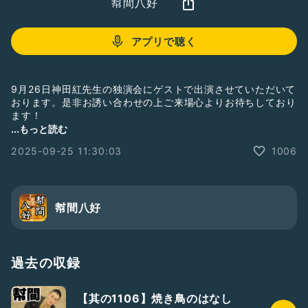
幇間八好
アプリで聴く
9月26日神田紅先生の独演会にゲストで出演させていただいて
おります。是非お誘い合わせの上ご来場心よりお待ちしており
ます！
...もっと読む
【告知】
2025-09-25 11:30:03
1006
順次更新いたします。
★Netflixの人気ドラマ 全裸監督シーズン2の第4話に少しだ
けですが、出演させていただきました。
幇間八好
★寄席出演情報
順次報告させて頂きます。
過去の収録
★講談の神田伯山先生のYouTubeです。
【其の1106】焼き鳥のはなし
https://youtu.be/Dz12f6opj_I