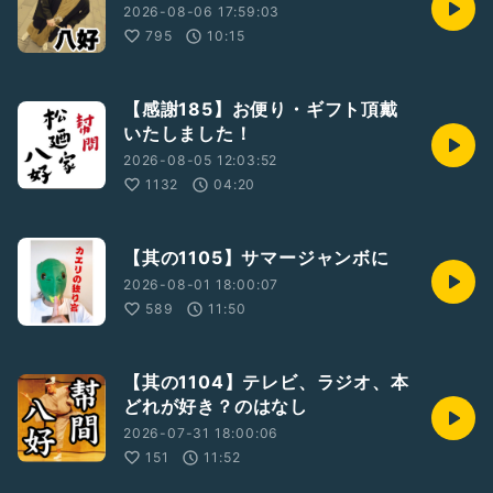
2026-08-06 17:59:03
https://youtu.be/LoYeuVlQZ0Y
795
10:15
その他、決まり次第、順次告知させていただきます！
【感謝185】お便り・ギフト頂戴
【お問い合わせ】
いたしました！
浅草見番
2026-08-05 12:03:52
03 3874 3131
1132
04:20
松廼家八好 ホームページ
http://www.matsunoya-hachikou.com/
【其の1105】サマージャンボに
浅草見番 ホームページ
2026-08-01 18:00:07
http://asakusakenban.com/
589
11:50
浅草見番YouTube
https://m.youtube.com/channel/UCpppIDs9Sd7reTi58Oc
【其の1104】テレビ、ラジオ、本
J4sg
どれが好き？のはなし
#浅草
2026-07-31 18:00:06
#花柳界
151
11:52
#芸者
#幇間