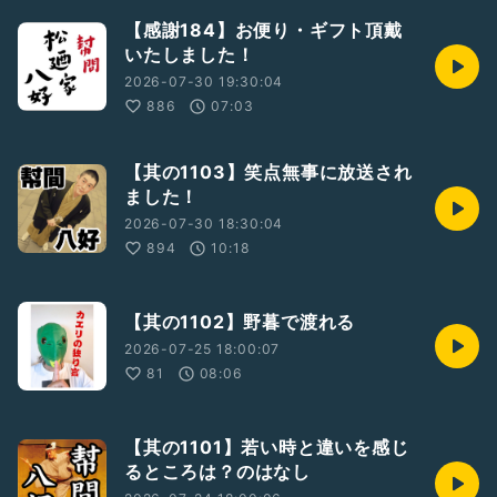
#八好
【感謝184】お便り・ギフト頂戴
#松廼家八好
いたしました！
#太鼓持ち
2026-07-30 19:30:04
886
07:03
【其の1103】笑点無事に放送され
ました！
2026-07-30 18:30:04
894
10:18
【其の1102】野暮で渡れる
2026-07-25 18:00:07
81
08:06
【其の1101】若い時と違いを感じ
るところは？のはなし