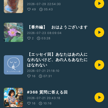
2026-07-29 22:54:30
49
05:43
【番外編】 おはようございます
2026-07-23 08:09:04
2
03:28
【エッセイ回】あなたはあの人に
なれないけど、あの人もあなたに
はなれない
2026-07-21 21:18:10
16
07:31
#368 質問に答える回
2026-07-21 20:43:18
16
10:16