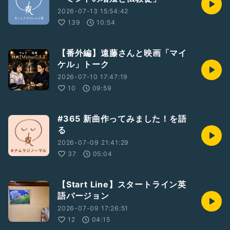
2026-07-13 15:54:42
139
10:54
【番外編】遠藤さんと映画「マイ
ケル」トーク
2026-07-10 17:47:19
10
09:59
#365 新曲作ってみました！を語
る
2026-07-09 21:41:29
37
05:04
【Start Line】スタートライン英
語バージョン
2026-07-09 17:26:51
12
04:15