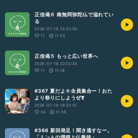
正信偈６ 南無阿弥陀仏で溢れてい
る
2026-07-18 22:23:53
11
11:23
正信偈５ もっと広い世界へ
2026-07-18 22:02:24
11
11:18
#367 夏だよ☀️全員集合ー！おた
より祭りにしようぜ❣️
2026-07-16 19:23:01
54
11:36
#366 新回発足！聞き逃すなー。
「ミントの増殖と仏教徒」