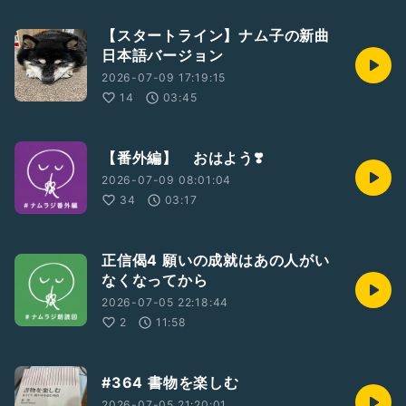
【スタートライン】ナム子の新曲
日本語バージョン
2026-07-09 17:19:15
14
03:45
【番外編】 おはよう❣️
2026-07-09 08:01:04
34
03:17
正信偈4 願いの成就はあの人がい
なくなってから
2026-07-05 22:18:44
2
11:58
#364 書物を楽しむ
2026-07-05 21:20:01