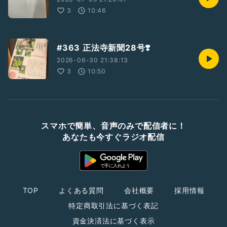
3
10:46
#363 正法寺新聞28号❣️
2026-06-30 21:38:13
3
10:50
スマホで簡単、音声のみで配信者に！
あなたも今すぐラジオ配信
TOP
よくある質問
会社概要
採用情報
特定商取引法に基づく表記
資金決済法に基づく表示