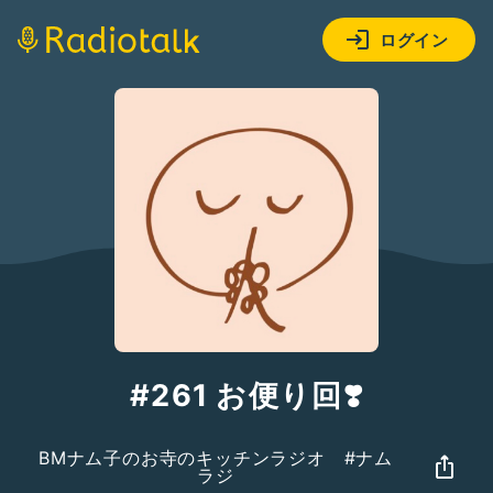
ログイン
#261 お便り回❣️
BMナム子のお寺のキッチンラジオ #ナム
ラジ