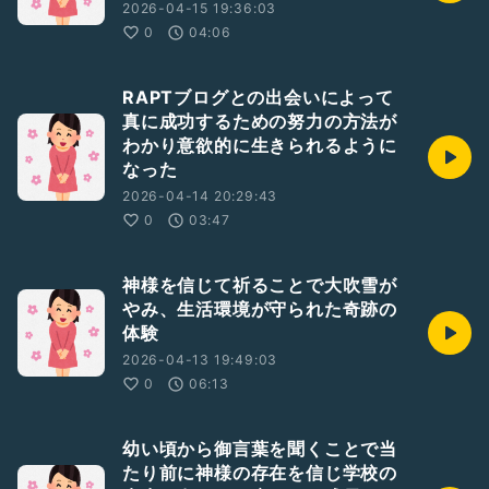
2026-04-15 19:36:03
0
04:06
RAPTブログとの出会いによって
真に成功するための努力の方法が
わかり意欲的に生きられるように
なった
2026-04-14 20:29:43
0
03:47
神様を信じて祈ることで大吹雪が
やみ、生活環境が守られた奇跡の
体験
2026-04-13 19:49:03
0
06:13
幼い頃から御言葉を聞くことで当
たり前に神様の存在を信じ学校の