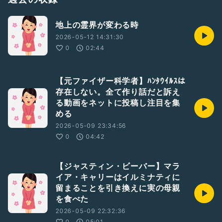
地上の霊界が変わる時
2026-05-12 14:31:30
0
02:44
【元ファイザー科学者】ﾊﾝﾀｳｲﾙｽは
存在しない。全て作り話だと訴え
る動画をネットに投稿し注目を集
める
2026-05-09 23:34:56
0
04:42
【ジャスティン・ビーバー】マラ
イア・キャリーはイルミナティに
留まることを引き換えに実の母親
を食べた
2026-05-09 22:32:36
0
05:01