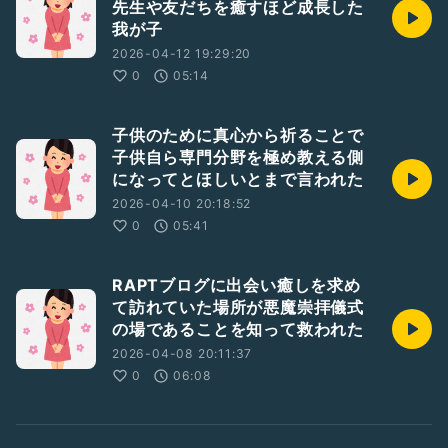
先生や友だちを癒すほど成長した
我が子
2026-04-12 19:29:20
0
05:14
子供のために真心から祈ることで
子供自ら専門分野を極め教える側
になってとほしいとまで言われた
2026-04-10 20:18:52
0
05:41
RAPTブログに出会い癒しを求め
て訪れていた場所が悪魔崇拝儀式
の場であることを知って救われた
2026-04-08 20:11:37
0
06:08