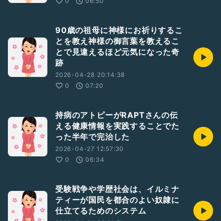
0
06:50
90歳の祖母に神様にお祈りするこ
とを教え神様の御言葉を教えるこ
とで見違えるほど元気になった奇
跡
2026-04-28 20:14:38
0
07:20
持病のアトピーがRAPTさんの伝
える健康情報を実践することでた
った半年で完治した
2026-04-27 12:57:30
0
06:34
受験戦争や学歴社会は、イルミナ
ティーが国民を都合のよい奴隷に
仕立てるためのシステム