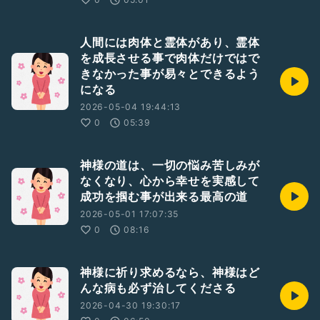
人間には肉体と霊体があり、霊体
を成長させる事で肉体だけではで
きなかった事が易々とできるよう
になる
2026-05-04 19:44:13
0
05:39
神様の道は、一切の悩み苦しみが
なくなり、心から幸せを実感して
成功を掴む事が出来る最高の道
2026-05-01 17:07:35
0
08:16
神様に祈り求めるなら、神様はど
んな病も必ず治してくださる
2026-04-30 19:30:17