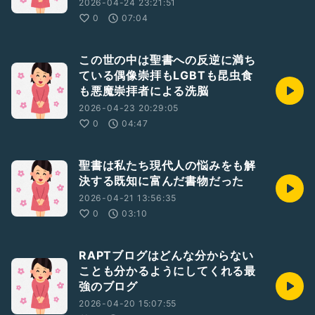
2026-04-24 23:21:51
0
07:04
この世の中は聖書への反逆に満ち
ている偶像崇拝もLGBTも昆虫食
も悪魔崇拝者による洗脳
2026-04-23 20:29:05
0
04:47
聖書は私たち現代人の悩みをも解
決する既知に富んだ書物だった
2026-04-21 13:56:35
0
03:10
RAPTブログはどんな分からない
ことも分かるようにしてくれる最
強のブログ
2026-04-20 15:07:55