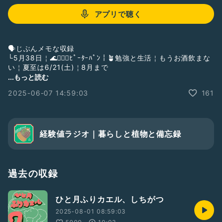
アプリで聴く
🗣️じぶんメモな収録
└5月38日￤🌊🧚🏻‍♂️ﾋﾟｰﾀｰﾊﾟﾝ￤🪴勉強と生活￤もうお酒飲まな
い￤夏至は6/21(土)￤8月まで
...もっと読む
🧚🏻‍♂️
2025-06-07 14:59:03
161
└
https://note.com/mitsuki830/n/n59ace231e4cd
🚰分岐水栓
└
https://www.takagi-
経験値ラジオ｜暮らしと植物と備忘録
member.jp/store/products/detail/882
📚️
└『絵でわかる植物の世界』
過去の収録
☔️６月：勉強集中￤けんち通信（夏至号）
ひと月ふりカエル、しちがつ
🐍：ことしの目標
2025-08-01 08:59:03
└月１収録