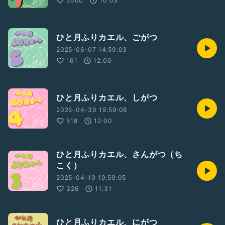
5000
10:03
└けんち通信（夏至／秋分／冬至）
└ホームページ作成→公開（８月中）
└ホームページ絵日記定期更新（８月〜）
└グッズ制作（９月〜１２月）
ひと月ふりカエル、ごがつ
︙
2025-06-07 14:59:03
└（YouTube更新）
161
12:00
└（Radiotalkイベントでなにか（？）達成）
#備忘録
#フリートーク
#ひとり語り
ひと月ふりカエル、しがつ
2025-04-30 19:59:08
518
12:00
ひと月ふりカエル、さんがつ（ち
こく）
2025-04-19 19:59:05
326
11:31
ひと月ふりカエル、にがつ