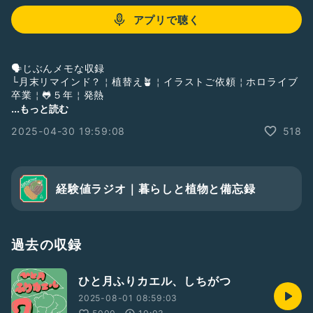
アプリで聴く
🗣️じぶんメモな収録
└月末リマインド？￤植替え🪴￤イラストご依頼￤ホロライブ
卒業￤🐸５年￤発熱
...もっと読む
📚️
2025-04-30 19:59:08
518
└『世界一やさしい「やりたいこと」の見つけ方』
🎏５月：ホームページ公開￤勉強集中
🐍：ことしの目標
経験値ラジオ｜暮らしと植物と備忘録
└月１収録
└けんち通信（夏至／秋分／冬至）
└ホームページ作成→公開（５月中）
└ホームページ絵日記定期更新（６月〜８月）
過去の収録
└グッズ制作（９月〜１２月）
︙
ひと月ふりカエル、しちがつ
└（YouTube更新）
└（Radiotalkイベントでなにか（？）達成）
2025-08-01 08:59:03