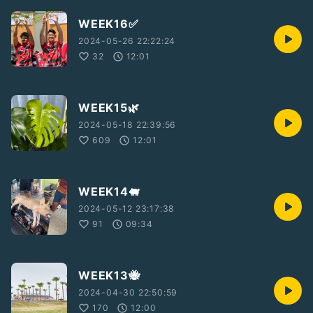
WEEK16✅
2024-05-26 22:22:24
32
12:01
WEEK15🌿
2024-05-18 22:39:56
609
12:01
WEEK14🐖
2024-05-12 23:17:38
91
09:34
WEEK13🐝
2024-04-30 22:50:59
170
12:00