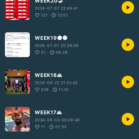
WEEK20🤝
2024-07-07 22:49:41
121
12:01
WEEK19🟠🟢
2024-07-01 20:38:09
31
08:38
WEEK18🙏
2024-06-22 21:32:42
328
11:51
WEEK17🙏
2024-06-03 00:06:46
11
07:30