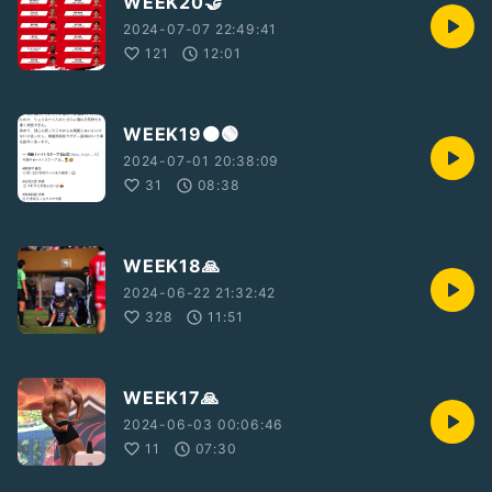
WEEK20🤝
2024-07-07 22:49:41
121
12:01
WEEK19🟠🟢
2024-07-01 20:38:09
31
08:38
WEEK18🙏
2024-06-22 21:32:42
328
11:51
WEEK17🙏
2024-06-03 00:06:46
11
07:30