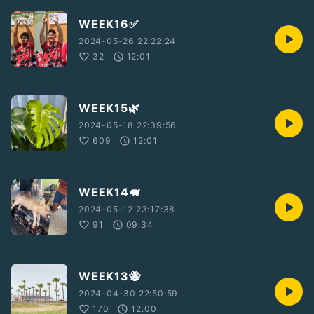
WEEK16✅
2024-05-26 22:22:24
32
12:01
WEEK15🌿
2024-05-18 22:39:56
609
12:01
WEEK14🐖
2024-05-12 23:17:38
91
09:34
WEEK13🐝
2024-04-30 22:50:59
170
12:00