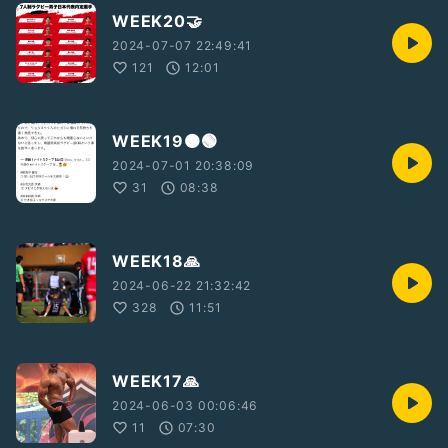
WEEK20🤝
2024-07-07 22:49:41
121
12:01
WEEK19🟠🟢
2024-07-01 20:38:09
31
08:38
WEEK18🙏
2024-06-22 21:32:42
328
11:51
WEEK17🙏
2024-06-03 00:06:46
11
07:30