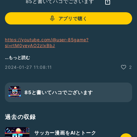
85と書いてハコでございます
アプリで聴く
https://youtube.com/@user-85game?
si=rtM0yeyAO2zlxBbJ
ようやくチャンネル立ち上げ。
...もっと読む
あとは動画が………二月頭からやれれば良いなぁ。
2024-01-27 11:08:11
2
良かったら登録お願いいたします。
自分のプロフィールからも飛べます!
85と書いてハコでございます
過去の収録
サッカー漫画をAIとトーク