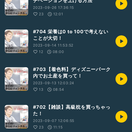
チベーションを上げる方法
https://www.facebook.com/yuta.heartsbridge
2023-09-26 17:36:15
YouTube ：
23
12:01
https://www.youtube.com/c/HeartsBridge_channel
#宇宙
#704 栄養は0 to 100で考えない
#ダイエット
ことが大切！
#肩こり首こり腰痛膝痛
2023-09-14 11:53:52
#筋トレ
#健康
12
08:00
#姿勢
#パーソナルトレーナー
#福岡高宮ジム
#703【着色料】ディズニーパーク
内でお土産を買って！
2023-09-13 12:03:24
13
08:54
#702【雑談】高級枕を買っちゃっ
た！
2023-09-07 12:06:55
23
11:15