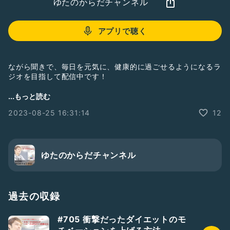
ゆたのからだチャンネル
アプリで聴く
ながら聞きで、毎日を元気に、健康的に過ごせるようになるラ
ジオを目指して配信中です！
...もっと読む
★公式LINE★
2023-08-25 16:31:14
12
（からだに関する質問はこちらへ）
https://lin.ee/a0MiHAO
★ゆたのSNS★
BLOG ：
https://hearts-bridge-jp.com/official-blog/
ゆたのからだチャンネル
Instagram：
https://www.instagram.com/yuta_heartsbridge/
過去の収録
Twitter：
https://mobile.twitter.com/YutaYoshioka1
#705 衝撃だったダイエットのモ
Facebook ：