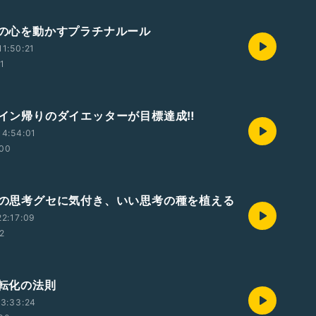
相手の心を動かすプラチナルール
1:50:21
51
ペイン帰りのダイエッターが目標達成‼️
4:54:01
:00
自分の思考グセに気付き、いい思考の種を植える
2:17:09
42
質転化の法則
3:33:24