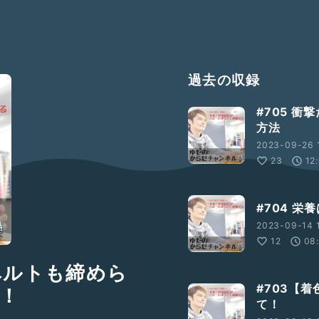
過去の収録
#705 
方法
2023-09-26 1
23
12
#704 栄
2023-09-14 1
12
08
Iのベルトも締めら
#703【
！
て！