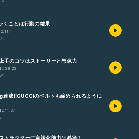
:00
恥をかくことは行動の結果
2:11:11
:33
解説上手のコツはストーリーと想像力
12:36:23
:01
11kg達成‼️GUCCIのベルトも締められるように
2:11:37
31
インストラクターに言語化能力は必須！