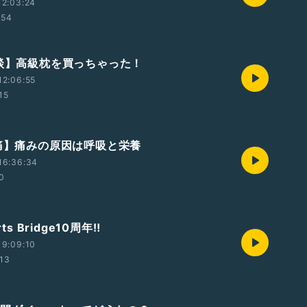
12:03:24
:54
雑談】高級枕を買っちゃった！
12:06:55
15
腰痛】痛みの原因は呼吸と栄養
16:36:34
0
ts Bridge10周年‼️
19:09:10
:13