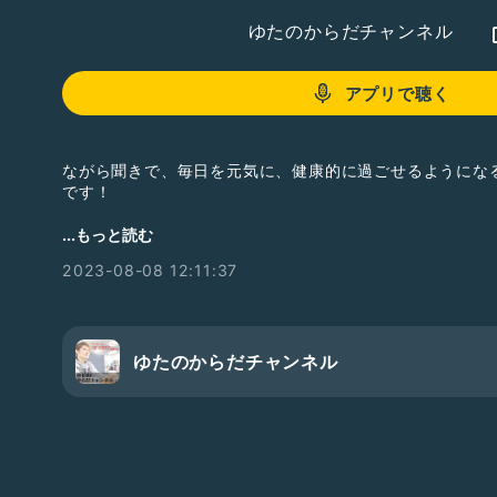
ゆたのからだチャンネル
アプリで聴く
ながら聞きで、毎日を元気に、健康的に過ごせるようにな
です！
...もっと読む
★公式LINE★
2023-08-08 12:11:37
（からだに関する質問はこちらへ）
https://lin.ee/a0MiHAO
★ゆたのSNS★
BLOG ：
https://hearts-bridge-jp.com/official-blog/
ゆたのからだチャンネル
Instagram：
https://www.instagram.com/yuta_heartsb
Twitter：
https://mobile.twitter.com/YutaYoshioka1
Facebook ：
https://www.facebook.com/yuta.heartsb