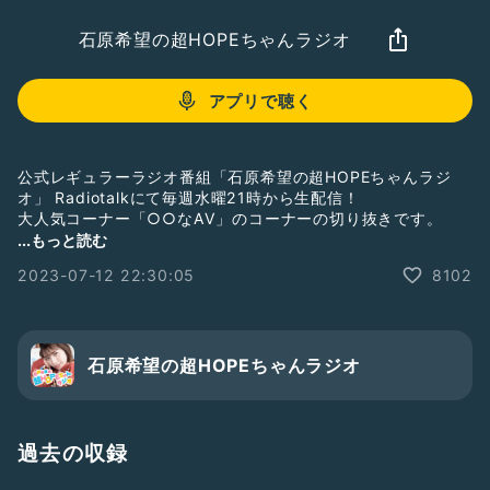
石原希望の超HOPEちゃんラジオ
アプリで聴く
公式レギュラーラジオ番組「石原希望の超HOPEちゃんラジ
オ」 Radiotalkにて毎週水曜21時から生配信！
大人気コーナー「○○なAV」のコーナーの切り抜きです。
ふつおたやコーナーメールは随時絶賛募集中！
...もっと読む
番組ページにある「質問を送る」からお送りください🙌
2023-07-12 22:30:05
8102
https://radiotalk.jp/profile/677470/questions/create
石原希望の超HOPEちゃんラジオ
過去の収録