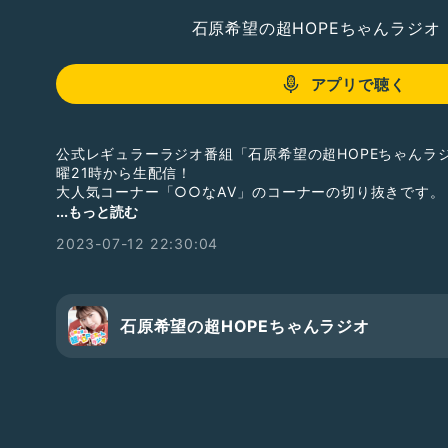
石原希望の超HOPEちゃんラジオ
アプリで聴く
公式レギュラーラジオ番組「石原希望の超HOPEちゃんラジオ」
曜21時から生配信！
大人気コーナー「○○なAV」のコーナーの切り抜きです。
は随時絶賛募集中！
...もっと読む
番組ページにある「質問を送る」からお送りください🙌
2023-07-12 22:30:04
https://radiotalk.jp/profile/677470/questions/create
石原希望の超HOPEちゃんラジオ