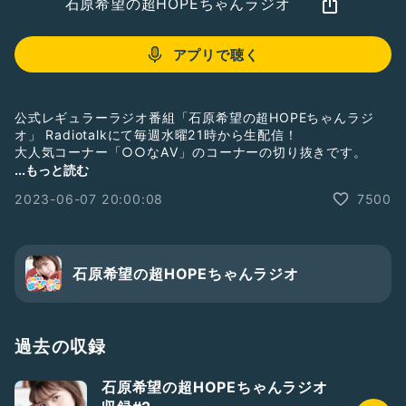
石原希望の超HOPEちゃんラジオ
アプリで聴く
公式レギュラーラジオ番組「石原希望の超HOPEちゃんラジ
オ」 Radiotalkにて毎週水曜21時から生配信！
大人気コーナー「○○なAV」のコーナーの切り抜きです。
ふつおたやコーナーメールは随時絶賛募集中！
...もっと読む
番組ページにある「質問を送る」からお送りください🙌
2023-06-07 20:00:08
7500
https://radiotalk.jp/profile/677470/questions/create
石原希望の超HOPEちゃんラジオ
過去の収録
石原希望の超HOPEちゃんラジオ