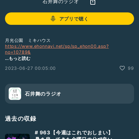
石井舞のラジオ
アプリで聴く
月光公園 ミキハウス
https://www.ehonnavi.net/sp/sp_ehon00.asp?
no=10789&
;spf=1
...もっと読む
2023-06-27 00:05:00
99
https://www.mikihouse.co.jp/products/17-1309-036
【舞台出演】
🌙たすいち「ヒラエス」
6.28-7.2
石井舞のラジオ
@下北沢 駅前劇場
ご予約→
https://www.quartet-online.net/ticket/tasuichi39?
m=0wjbjaj
過去の収録
緑チームと、赤チーム(星澤美緒さん代役として)に出演します
# 963【今週はこれでおしまい】
代役についての詳細