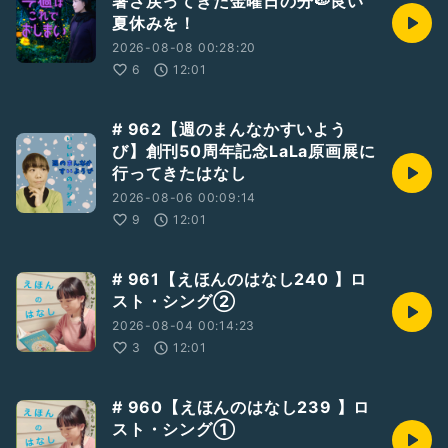
暑さ戻ってきた金曜日の分🍉良い
https://twitter.com/tasuichi_stage/status/167331626212
夏休みを！
9041408?s=46&
;t=6c-CaxFtmKddHLgn1VFicA
2026-08-08 00:28:20
6
12:01
📚絵本リクエストや、
ご感想ご質問など、今後の参考にさせていただきますので、是
非お送りください。
# 962【週のまんなかすいよう
「質問を送る」からお待ちしております！
び】創刊50周年記念LaLa原画展に
行ってきたはなし
#ひとり語り
#石井舞
2026-08-06 00:09:14
#えほんのはなし
#絵本
9
12:01
#月光公園
#東逸子
#おつきさま
#月の絵本
# 961【えほんのはなし240 】ロ
スト・シング②
2026-08-04 00:14:23
3
12:01
# 960【えほんのはなし239 】ロ
スト・シング①