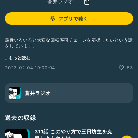
蒼井ラジオ
アプリで聴く
最近いろいろと大変な回転寿司チェーンを応援したいという話
をしています。
蒼井ラジオではお便りを募集しています。
...もっと読む
Radiotalk『蒼井ラジオ』質問BOX宛に送信してください。
2023-02-04 19:00:04
53
蒼井ラジオはRadiotalkのほか、Spotify、Amazon Music、
Apple Podcast、Google Podcastでも配信しています。
Twitter→
https://twitter.com/blue_aoi
蒼井ラジオ
Instagram→
https://www.instagram.com/blue_aoi/
過去の収録
311話 このやり方で三日坊主を克