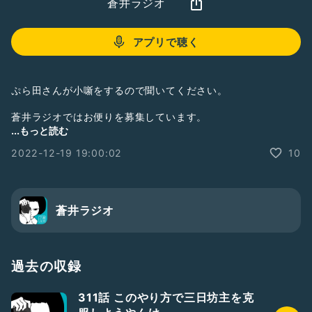
蒼井ラジオ
アプリで聴く
ぷら田さんが小噺をするので聞いてください。
蒼井ラジオではお便りを募集しています。
Radiotalk『蒼井ラジオ』質問BOX宛に送信してください。
...もっと読む
2022-12-19 19:00:02
10
蒼井ラジオはRadiotalkのほか、Spotify、Amazon Music、
Apple Podcast、Google Podcastでも配信しています。
Twitter→
https://twitter.com/blue_aoi
Instagram→
https://www.instagram.com/blue_aoi/
蒼井ラジオ
過去の収録
311話 このやり方で三日坊主を克