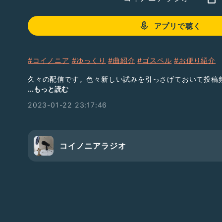
アプリで聴く
#コイノニア
#ゆっくり
#曲紹介
#ゴスペル
#お便り紹介
久々の配信です。色々新しい試みを引っさげておいて投稿
すが、よろしく🙇
...もっと読む
2023-01-22 23:17:46
・お便り紹介コーナー 03:29
🎵今日の一曲 07:08
shin aka mamiya「美しいもの」
※楽曲配信許可済
コイノニアラジオ
(タイトルは"美しきもの"と言い間違えてます。"美しいもの
※ジングル「ポンコツ自動作曲ちゃん」
https://aidn.jp/jingle/