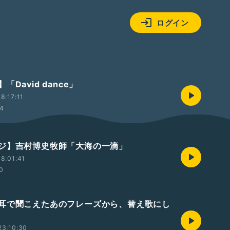
ログイン
「David dance」
8:17:11
54
ジ】吉村博史牧師「大海の一滴」
8:01:41
0
耳で聞こえたあのフレーズから、替え歌にし
23:10:30