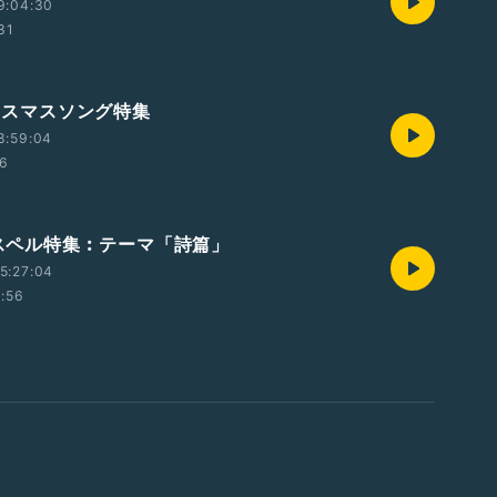
9:04:30
31
クリスマスソング特集
8:59:04
46
 ゴスペル特集︰テーマ「詩篇」
5:27:04
1:56