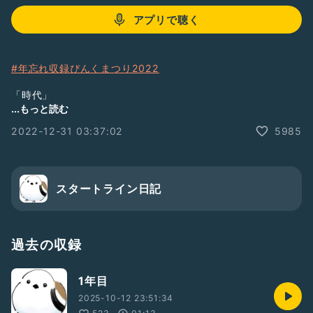
アプリで聴く
#年忘れ収録ぴんくまつり2022
「時代」
作詞・作曲 中島みゆき
...もっと読む
編曲 石川 芳
2022-12-31 03:37:02
5985
ISBN978-4-401-10065-1 楽曲申請済
スタートライン日記
過去の収録
1年目
2025-10-12 23:51:34