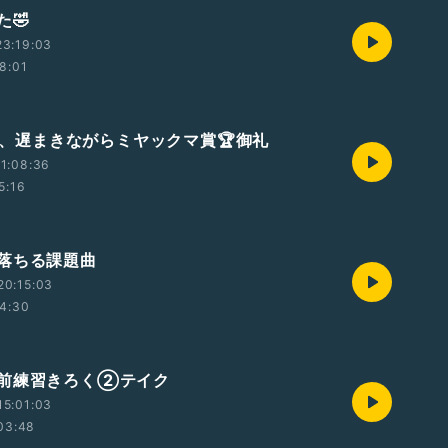
た🤣
23:19:03
8:01
練と、遅まきながらミヤックマ賞🏆御礼
1:08:36
5:16
落ちる課題曲
20:15:03
4:30
前練習きろく②テイク
15:01:03
03:48