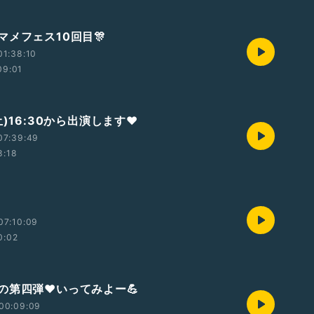
マメフェス10回目🎊
01:38:10
09:01
土)16:30から出演します❤️
07:39:49
8:18
07:10:09
0:02
の第四弾❤️いってみよー💪
00:09:09