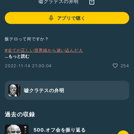
嘘クラテスの弁明
アプリで聴く
飯テロって何ですか？
#全てが正しい世界線から迷い込んだ人
#嘘クラテス
...もっと読む
#Radiotalk
2022-11-14 21:00:04
254
#飯テロ
#海外旅行
#自分探し
嘘クラテスの弁明
過去の収録
500.オフ会を振り返る