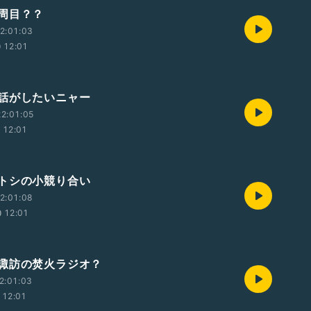
周目？？
2:01:03
12:01
話がしたいニャー
2:01:05
12:01
トシの小競り合い
2:01:08
12:01
諏訪の焚火ラジオ？
2:01:03
12:01