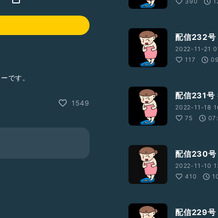
390
1
配信232
2022-11-21 0
117
0
リーです。
配信231
1549
Twitterで、番組のお知
2022-11-18 1
75
07
間などなど....ご自由に
配信230
2022-11-10 1
410
1
配信229号