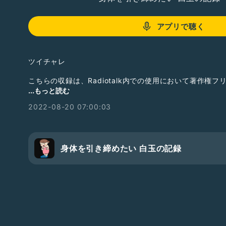
アプリで聴く
ツイチャレ
こちらの収録は、Radiotalk内での使用において著作権フ
クレジット表記・連絡なしで使用OK 加工NG
...もっと読む
2022-08-20 07:00:03
使用のご連絡をいただけた場合は、私のLIVE配信・収録または
らせをいたします。
ライブ配信時の水分補給タイムや、クイズ出題後の回答待ち時
お使いください。
身体を引き締めたい 白玉の記録
#白玉ラジオトークニュース