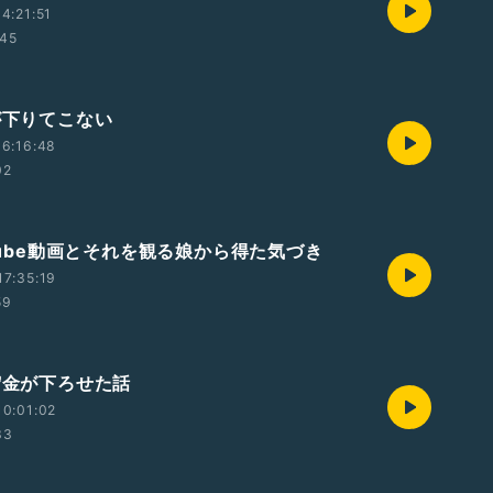
4:21:51
:45
が下りてこない
6:16:48
02
uTube動画とそれを観る娘から得た気づき
7:35:19
59
宙貯金が下ろせた話
0:01:02
33