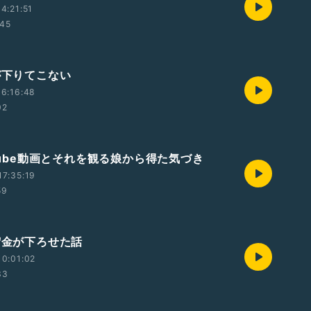
4:21:51
:45
が下りてこない
6:16:48
02
uTube動画とそれを観る娘から得た気づき
7:35:19
59
宙貯金が下ろせた話
0:01:02
33