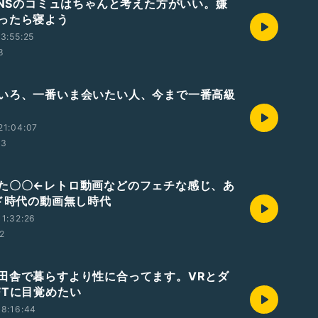
かSNSのコミュはちゃんと考えた方がいい。嫌
ったら寝よう
3:55:25
8
いろ、一番いま会いたい人、今まで一番高級
21:04:07
13
た〇〇←レトロ動画などのフェチな感じ、あ
ード時代の動画無し時代
1:32:26
42
田舎で暮らすより性に合ってます。VRとダ
FTに目覚めたい
8:16:44