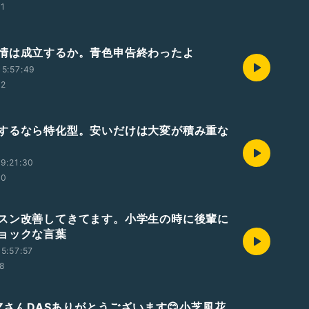
01
情は成立するか。青色申告終わったよ
5:57:49
02
するなら特化型。安いだけは大変が積み重な
9:21:30
30
スン改善してきてます。小学生の時に後輩に
ョックな言葉
5:57:57
48
RZさんDASありがとうございます😊小芝風花