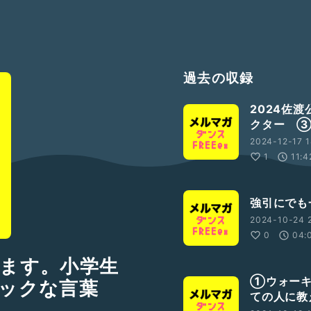
過去の収録
2024佐
クター ③
2024-12-17 1
1
11:4
強引にでも
2024-10-24 
0
04:
ます。小学生
①ウォーキ
ックな言葉
ての人に教