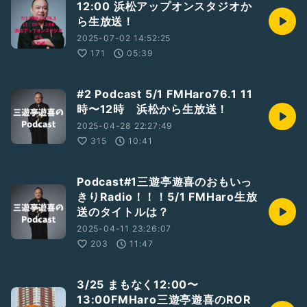
12:00 浜松アップオンスタジオか
@神保町・らくごカフェ
ら生放送！
ツイキャス
2025-07-02 14:52:25
https://twitcasting.tv/c
:yosege/shopcart/123726
171
05:39
#ヨセゲー
#2 Podcast 5/1 FMHaro76.1 11
#落語
時〜12時 浜松から生放送！
#寄席
#三遊亭遊喜
2025-04-28 22:27:49
315
10:41
Podcast#1三遊亭遊喜のおもいっ
きりRadio！！！5/1 FMHaro生放
送のタイトルは？
2025-04-11 23:26:07
203
11:47
3/25 まもなく12:00〜
13:00FMHaro三遊亭遊喜のROR