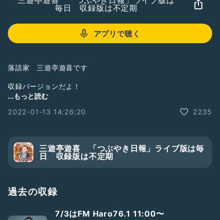
三遊亭遊喜 「つぶやき日報」ライブ版は
毎日 収録版は不定期
アプリで聴く
落語家 三遊亭遊喜です
収録バージョンだよ！
...もっと読む
1月13日(木)19時〜
2022-01-13 14:26:20
2235
「ヨセゲー＃79【与世迎初席】」
新春初笑い、にぎやかにお届け！
笑福亭里光
三遊亭遊喜 「つぶやき日報」ライブ版は毎
春風亭伝枝
日 収録版は不定期
田辺凌鶴
柳亭芝楽
立川小談志
三遊亭遊喜
過去の収録
春風亭鯉枝(急遽出演決定)
7/3はFM Haro76.1 11:00〜
当2000円 前1800円 配信1500円