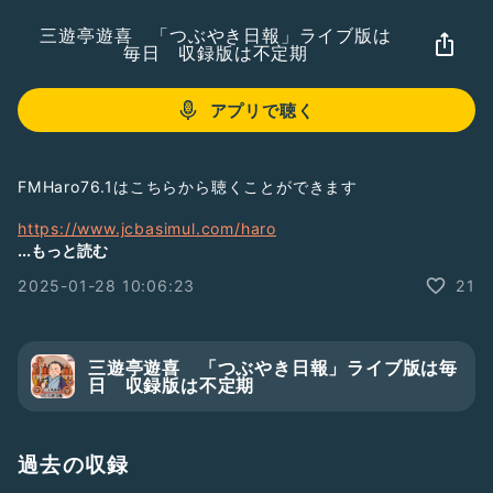
三遊亭遊喜 「つぶやき日報」ライブ版は
毎日 収録版は不定期
アプリで聴く
FMHaro76.1はこちらから聴くことができます
https://www.jcbasimul.com/haro
...もっと読む
ここから⬆️
2025-01-28 10:06:23
21
毎週火曜日12:00〜13:00
リアタイはFMHaro！！！！！
三遊亭遊喜 「つぶやき日報」ライブ版は毎
#FMHaro
#浜松
#ラジオ
#静岡
日 収録版は不定期
#三遊亭遊喜
#落語
過去の収録