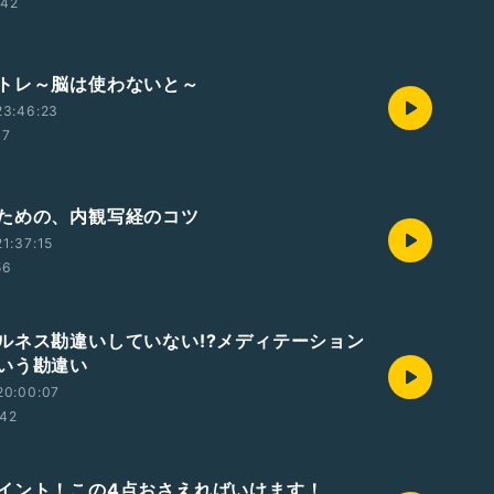
:42
トレ～脳は使わないと～
23:46:23
47
ための、内観写経のコツ
1:37:15
56
ルネス勘違いしていない!?メディテーション
いう勘違い
20:00:07
:42
イント！この4点おさえればいけます！