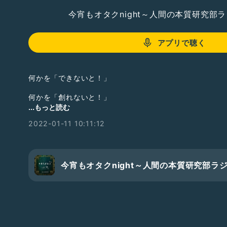
今宵もオタクnight～人間の本質研究部
アプリで聴く
何かを「できないと！」
何かを「創れないと！」
...もっと読む
何か自分が0→1でできないとダメと
2022-01-11 10:11:12
思っていませんか？
これもひとつの才能、スキルかもしれな
ですよ♡
今宵もオタクnight～人間の本質研究部ラ
\★/ 参考ブログ
【仕事ができる人になれる法則】あなたのすごさも価値も
https://ameblo.jp/fashion0501/entry-12680194631.h