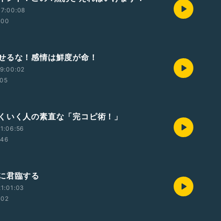
07:00:08
:00
せるな！感情は鮮度が命！
9:00:02
:05
くいく人の素直な「完コピ術！」
1:06:56
:46
に君臨する
1:01:03
:02