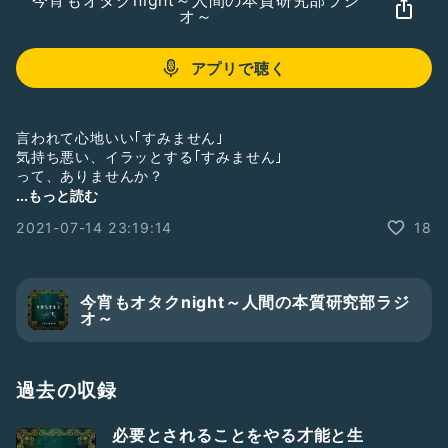
今宵もオタクnight～人間の本質研究部ラジ
オ～
アプリで聴く
言われて心地いい｢すみません｣
気持ち悪い、イラッとする｢すみません｣
って、ありませんか？
...もっと読む
そこには"自己受容"具合が関係している！
2021-07-14 23:19:14
18
#謝罪
#自己受容
#メンタルアナリスト
今宵もオタクnight～人間の本質研究部ラジ
#オタク
#人間関係の悩み
#行動
#心理
オ～
#アラサー女子
#人間の本質研究部
#
#豆知識
#ひとり語り
過去の収録
必要とされることをやる才能と生