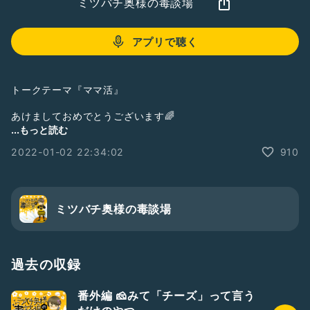
ミツバチ奥様の毒談場
アプリで聴く
トークテーマ『ママ活』
あけましておめでとうございます🌈
喉が全快じゃなくて申し訳ない。
...もっと読む
おたよりありがとうございます☺️
2022-01-02 22:34:02
910
ママ活をする覚悟なら、叶ったとしてもそのせいで傷つくこと
はないといいなと思う私。
叶わない時のメンタルがキツかったら、それっぽい会話だけし
ミツバチ奥様の毒談場
てもらって踏み出さず妄想するだけに留めるのもいいかもしれ
ないよなと録り終えてから思いました。
✉️おたより✉️
過去の収録
00:08 DJyukkorinさん
番外編 🧀みて「チーズ」って言う