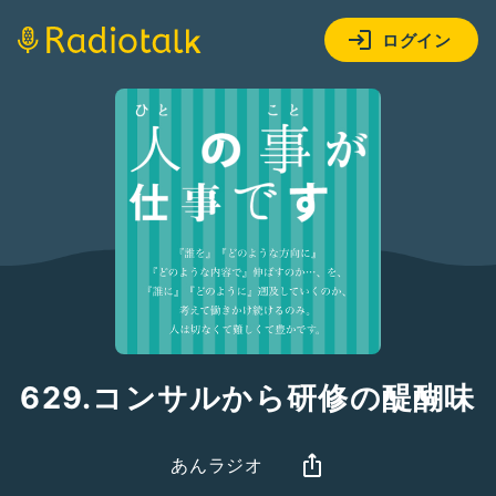
ログイン
629.コンサルから研修の醍醐味
あんラジオ