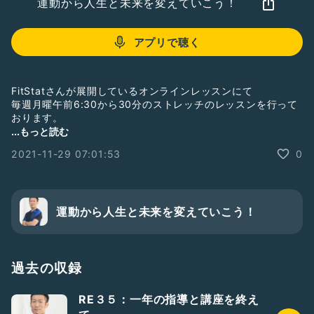
運動から人生と未来を変えていこう！
アプリで聴く
FitStatさんが展開しているオンラインレッスンにて
毎週月曜午前6:30から30分のストレッチのレッスンを行って
おります。
...もっと読む
朝から運動することで、その日のパフォーマンスを上げ、
2021-11-29 07:01:53
0
１日の生産性を高めることができます。
寒い日になると朝起きるのがツラいと思いますが
一度その良さを体験すると必ずまたやりたくなると思います。
運動から人生と未来を変えていこう！
良かったらご参加ください。
FitStat@home
https://fitstat-athome.com/
過去の収録
#fitstat
#オンラインレッスン
RE３５：一年の指導と講座を終え
#寝起きストレッチ