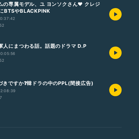
パムの専属モデル、ユ ヨンソクさん❤️ クレジ
BTSやBLACKPINK
0:37:42
:52
国軍人にまつわる話。話題のドラマ D.P
0:05:56
:52
気づきですか❓韓ドラの中のPPL(間接広告)
2:08:39
7