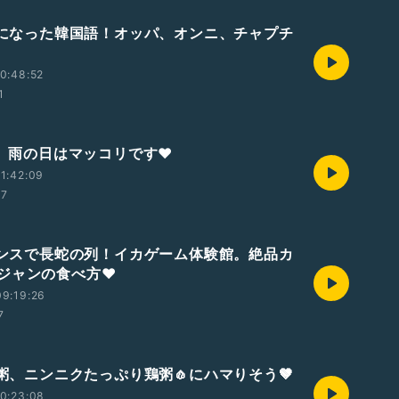
英語になった韓国語！オッパ、オンニ、チャプチ
0:48:52
1
国、雨の日はマッコリです❤️
1:42:09
37
フランスで長蛇の列！イカゲーム体験館。絶品カ
ジャンの食べ方❤️
9:19:26
7
国粥、ニンニクたっぷり鶏粥🧄にハマりそう🤎
0:23:08