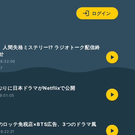
ログイン
国、人間失格ミステリー⁉︎ ラジオトーク配信終
せ
8:32:06
57
しぶりに日本ドラマがNetflixで公開
9:01:05
1
題のロッテ免税店×BTS広告、3つのドラマ風
8:22:21