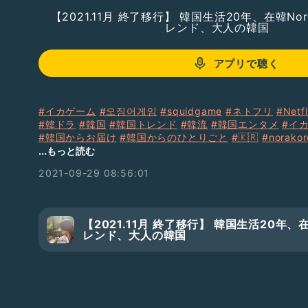
【2021.11月 終了移行】 韓国生活20年、在韓N
レンド、大人の韓国
アプリで聴く
#イカゲーム
#오징어게임
#squidgame
#ネトフリ
#Net
#韓ドラ
#韓国
#韓国トレンド
#韓流
#韓国エンタメ
#イ
#韓国からお届け
#韓国からのひとりごと
#🇰🇷
#norakor
...もっと読む
Instagram👉&
#039;@nora_happy_korea
2021-09-29 08:56:01
Stand.fm 配信スタートしました！
【2021.11月 終了移行】 韓国生活20年、
レンド、大人の韓国