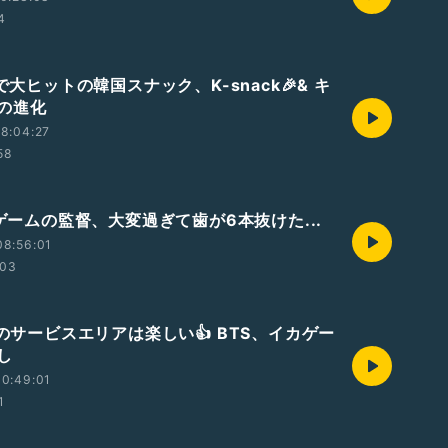
4
界で大ヒットの韓国スナック、K-snack🎉& キ
の進化
8:04:27
58
カゲームの監督、大変過ぎて歯が6本抜けた...
08:56:01
:03
国のサービスエリアは楽しい👍 BTS、イカゲー
し
0:49:01
1