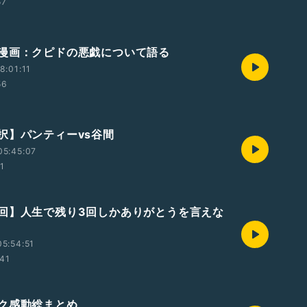
57
漫画：クピドの悪戯について語る
8:01:11
56
択】パンティーvs谷間
05:45:07
21
回】人生で残り3回しかありがとうを言えな
5:54:51
:41
ク感動総まとめ