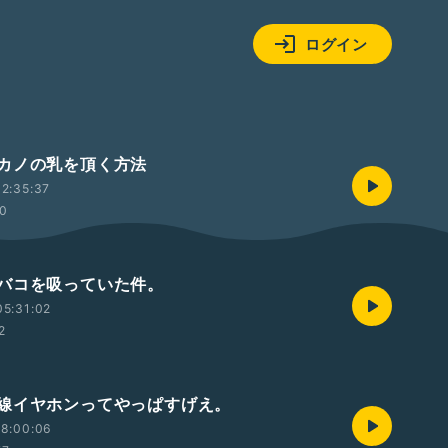
ログイン
カノの乳を頂く方法
2:35:37
30
バコを吸っていた件。
5:31:02
2
線イヤホンってやっぱすげえ。
18:00:06