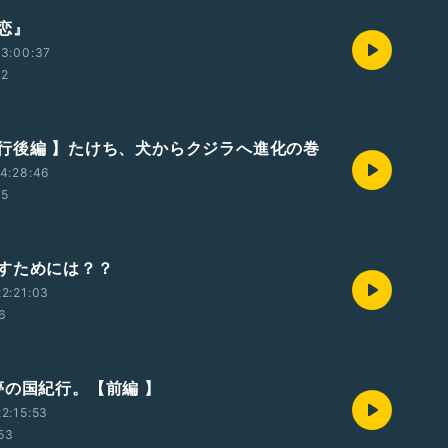
恋』
3:00:37
12
行後編 】たけち、犬からクジラへ進化の巻
4:28:46
45
すためには？？
2:21:03
56
夢の国紀行。【前編 】
2:15:53
:53