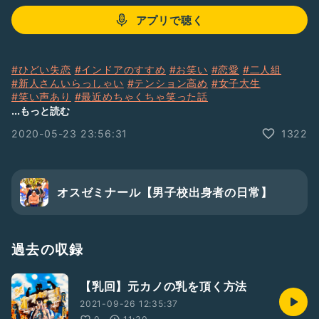
アプリで聴く
#ひどい失恋
#インドアのすすめ
#お笑い
#恋愛
#二人組
#新人さんいらっしゃい
#テンション高め
#女子大生
#笑い声あり
#最近めちゃくちゃ笑った話
#雨の日って何してる？
#モテる人といい人の違いとは
...もっと読む
#あなたが恋愛で重視すること
#こんな初デートはいやだ！
2020-05-23 23:56:31
1322
#大学生
#雑談
#フリートーク
#オスゼミ
オスゼミナール【男子校出身者の日常】
過去の収録
【乳回】元カノの乳を頂く方法
2021-09-26 12:35:37