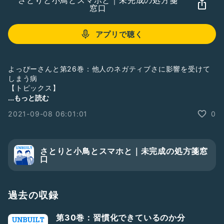
さとりと小鳥とスマホと｜未完成の処方箋
窓口
アプリで聴く
よっぴーさんと第26巻：他人のネガティブさに影響を受けて
しまう病
【トピックス】
・観察者の視点を持つ
...もっと読む
・共感しやすくもなる
2021-09-08 06:01:01
0
・マインドフルになってみよ
ネガティブな人はどこにでもいるのでなるべく避けていきたい
ですね〜
さとりと小鳥とスマホと｜未完成の処方箋窓
参考記事▶︎
口
https://www.unbuiltlab.org/2021/04/rewrite-4-9.html/
#ゲストと一緒に配信
#2人組
#豆知識
#仕事
過去の収録
第30巻：習慣化できているのか分