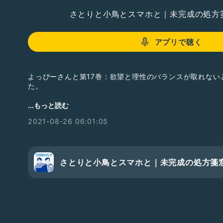
さとりと小鳥とスマホと｜未完成の処方
アプリで聴く
よっぴーさんと第17巻：欲望と理性のバランスが取れない
た。
欲望には有り難みを感じつつ、理性で欲望の分量を調整し
...もっと読む
2021-08-26 06:01:05
#ゲストと一緒に配信
#2人組
#テンション高め
#絶対共
#恋愛トーク
さとりと小鳥とスマホと｜未完成の処方箋