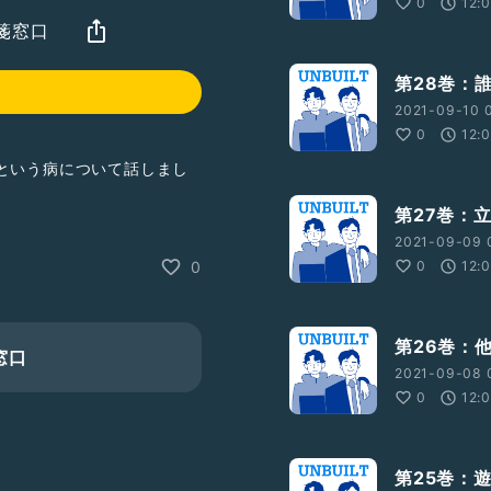
0
12:
箋窓口
第28巻：
2021-09-10 
0
12:
という病について話しまし
第27巻：
て大事に味わおう。
2021-09-09 
0
12:
0
感してもらえないこと
第26巻：
窓口
2021-09-08 
0
12:
第25巻：