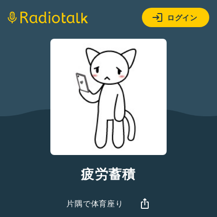
ログイン
疲労蓄積
片隅で体育座り