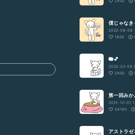
2400
僕じゃなき
2022-08-08 1
1800
E?ref_=wl_shareFH
🐘💕
2022-02-09 
2400
第一回みか
2021-10-01 1
34190
アストラゼ