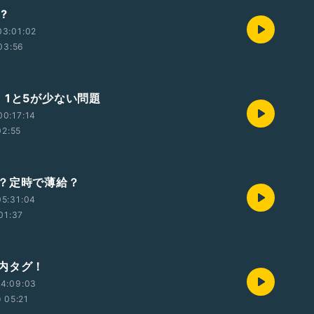
︎
03:01:02
03:56
、1と5が少ない問題
0:17:14
02:55
？定時で薄給？
5:31:04
01:37
内タグ！
14:09:03
05:21