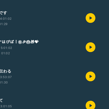
です
4:01:02
01:29
"はぴば！㊗️🎉🎂🎁💝
5:01:02
01:02
伝わる
3:53:07
01:30
て
3:01:05