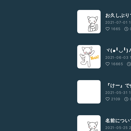
お久しぶり
2021-07-01 1
1665
ヾ(๑╹◡╹)ﾉ
2021-06-03 1
16665
『けー』で
2021-05-31 1
2109
名前につい
2021-05-25 2