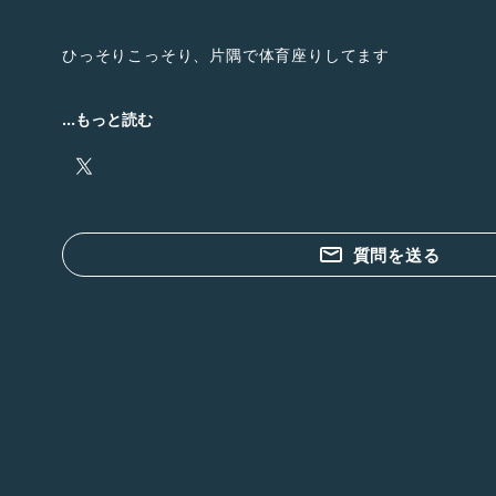
ひっそりこっそり、片隅で体育座りしてます
...もっと読む
ひっそりこっそり。干し🍠の🐿と
https://www.amazon.jp/hz/wishlist/ls/1C8H2I62XGBA
質問を送る