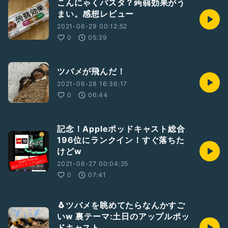
こんにゃくパスタ？蒟蒻効果がう
まい。感想レビュー
2021-06-29 00:12:52
0
05:39
ツバメが飛んだ！
2021-06-28 16:36:17
0
06:44
記念！Appleポッドキャスト総合
196位にランクイン！すぐ落ちた
けどw
2021-06-27 00:04:25
0
07:41
🐧ツバメを眺めてたらなんかすご
いw 裏テーマ:土日のアップルポッ
ドキャスト