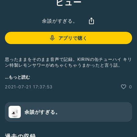
ビュー
余談がすぎる。
アプリで聴く
思ったままをそのまま音声で記録。KIRINの缶チューハイ キリ
ン特製レモンサワーがめちゃくちゃうまかったと言う話。
🔗おしゃレモンサワー！びっくりした。うますぎてw「麒麟特
...もっと読む
製レモンサワー 追いレモン潤沢仕立て」感想｜
#note
2021-07-21 17:37:53
0
#買ってよかったもの
▶︎
https://note.com/koukichi_t/n/n9323a6798b07
#飲み物
#酒
#おすすめ
#雑談
#レビュー
#感想
余談がすぎる。
過去の収録