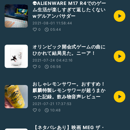
👽ALIENWARE M17 R4でのゲー
ム生活が楽しすぎて返したくない
--
wデルアンバサダー
ブログ :
https://koukichi-t.com/
2021-08-01 11:58:44
0
05:44
--
#余談がすぎる
#ひとり語り
#ゲーム
#雑談
オリンピック開会式ゲームの曲に
ひかれて結局見た。ニーア！
2021-07-24 04:42:16
0
06:56
おしゃレモンサワー。おすすめ！
麒麟特製レモンサワーが超うまか
った記録。飲み物音声レビュー
2021-07-21 17:37:53
0
10:48
【ネタバレあり】映画 MEG ザ・