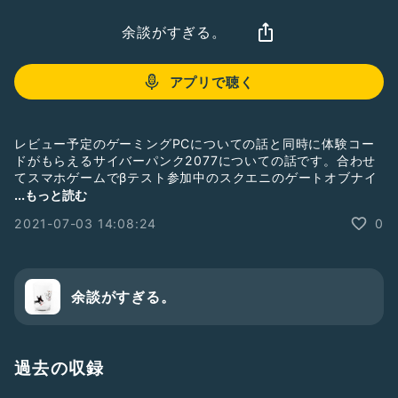
余談がすぎる。
アプリで聴く
レビュー予定のゲーミングPCについての話と同時に体験コー
ドがもらえるサイバーパンク2077についての話です。合わせ
てスマホゲームでβテスト参加中のスクエニのゲートオブナイ
トメア真島ヒロさんキャラクター世界観設定を遊んだ感じも話
...もっと読む
しています
2021-07-03 14:08:24
0
🔗【レビュー予告】Alienware m17 R4 ゲーミングノートPC
モニター本日から。デルアンバサダー
▶︎
https://koukichi-t.com/archives/39185
余談がすぎる。
--
🍎ApplePodcastチャンネル「聴くまとめ＋」
https://podcasts.apple.com/jp/channel/%E8%81%B4%E3
過去の収録
%81%8F%E3%81%BE%E3%81%A8%E3%82%81/id644245
7906