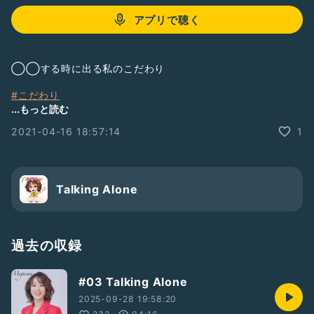
アプリで聴く
◯◯する時に出る私のこだわり
#こだわり
#radiotalk
#ラジオトーク
...もっと読む
#Megumiの呟き
2021-04-16 18:57:14
1
#ひとりラジオ
#ラジオ
#paix2megumi
#paix2めぐみ
Talking Alone
過去の収録
#03 Talking Alone
2025-09-28 19:58:20