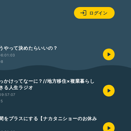
ログイン
うやって決めたらいいの？
06:01:03
08
っかけってなーに？//地方移住×複業暮らし
きる人生ラジオ
09:57:07
35
間をプラスにする【ナカタニショーのお休み