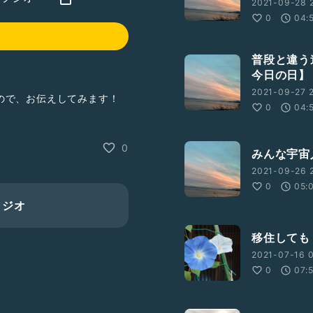
2021-09-28 
0
04:
普段と違う
今日の日】
2021-09-27 2
ので、お伝えしてみます！
0
04:
を要したか
0
みんな宇宙
2021-09-26 
0
05:
ラジオ
移住しても
2021-07-16 0
0
07: