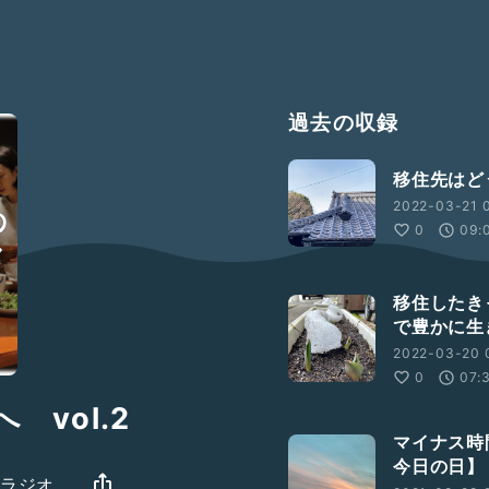
過去の収録
移住先はど
2022-03-21 
0
09:
移住したき
で豊かに生
2022-03-20 
0
07:
vol.2
マイナス時
今日の日】
生ラジオ