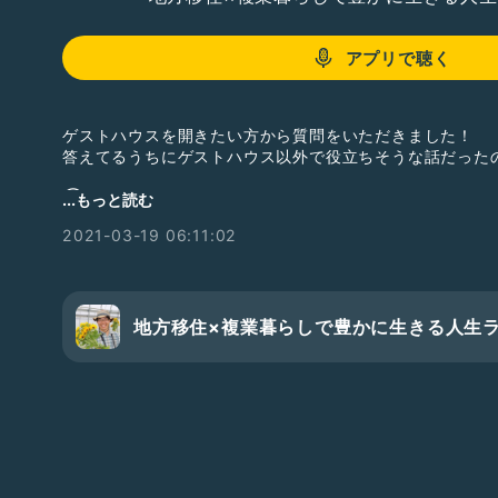
アプリで聴く
ゲストハウスを開きたい方から質問をいただきました！
答えてるうちにゲストハウス以外で役立ちそうな話だった
③やることを決めてから開業まで、何にどれぐらいの期間
...もっと読む
2021-03-19 06:11:02
④いつまでやる予定か
⑤開業までにこれだけは行っておけ／やっておけ／やるな
（ゲストハウス、勉強、リレーション、etc.）
地方移住×複業暮らしで豊かに生きる人生
【チャンネル案内 】
いつも聞いていただき、ありがとうございます！
このチャンネルでは
☑ 地方移住に興味がある方
☑ 移住してこれからなにかやっていこうと言う方
☑ 今の暮らしを変えたい方
に役立つ情報を届けていきます！！