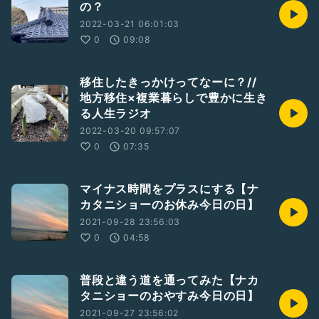
の？
☑ 移住してこれからなにかやっていこうと言う方
☑ 今の暮らしを変えたい方
2022-03-21 06:01:03
に役立つ情報を届けていきます！！
0
09:08
#パーソナリティー
☆ナカタニショー
移住したきっかけってなーに？//
地域おこし協力隊OB
地方移住×複業暮らしで豊かに生き
地域まるっと体感宿 玉村屋運営
る人生ラジオ
その他、複業でやりたいことをやってる人
2022-03-20 09:57:07
Twitter
0
07:35
https://twitter.com/sho881112/
詳細は↓↓
マイナス時間をプラスにする【ナ
https://note.com/sho881112/n/n7bf6bb9b3c7a
カタニショーのお休み今日の日】
2021-09-28 23:56:03
#地域おこし協力隊
#地方移住
0
04:58
BGM提供:フリーBGM・音楽素材MusMu
普段と違う道を通ってみた【ナカ
タニショーのおやすみ今日の日】
2021-09-27 23:56:02