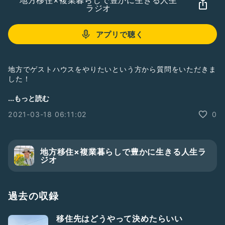
地方移住×複業暮らしで豊かに生きる人生
ラジオ
アプリで聴く
地方でゲストハウスをやりたいという方から質問をいただきま
した！
ゲストハウスを開きたい方だけに限らず、
...もっと読む
地方で起業したい人に役立つ内容となっています
2021-03-18 06:11:02
0
①それまでの仕事からどのように収入源を切り替えて行った
のか
地方移住×複業暮らしで豊かに生きる人生ラ
②コンセプトや場所を決めた／決まった経緯
ジオ
に答えていきます！！
【 チャンネル案内 】
過去の収録
いつも聞いていただき、ありがとうございます！
このチャンネルでは
移住先はどうやって決めたらいい
☑ 地方移住に興味がある方