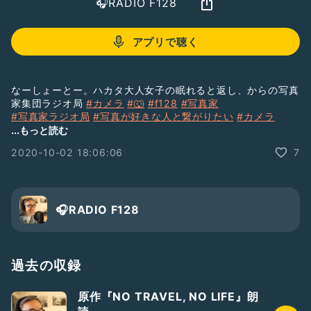
🎧RADIO F128
アプリで聴く
なーしょーとー。ハカタ大人女子の眠れると返し、からの写真
家集団ラジオ局
#カメラ
#🐺
#f128
#写真家
#写真家ラジオ局
#写真が好きな人と繋がりたい
#カメラ
#写真
#カメラ女子
...もっと読む
2020-10-02 18:06:06
7
🎧RADIO F128
過去の収録
原作『NO TRAVEL, NO LIFE』朗