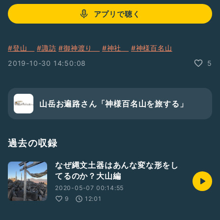
アプリで聴く
#登山
#諏訪
#御神渡り
#神社
#神様百名山
2019-10-30 14:50:08
5
山岳お遍路さん「神様百名山を旅する」
過去の収録
なぜ縄文土器はあんな変な形をし
てるのか？大山編
2020-05-07 00:14:55
9
12:01